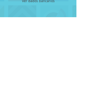
Ver dados bancários
Rua Miguel Teles Junior, 276 sala 1
Cambuci,
São Paulo - SP
CEP -
01540-040
(11) 98760-1777
Desenvolvido por
AWDBUSINESS.COM