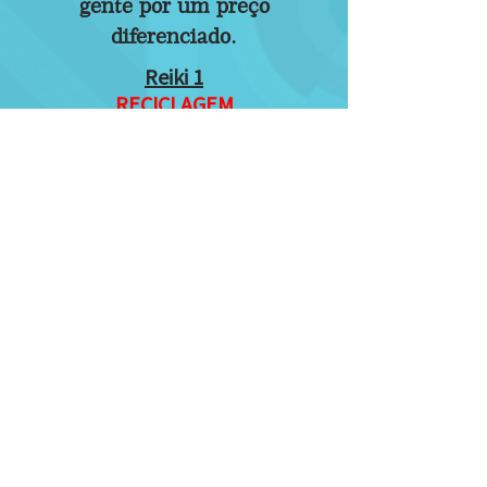
gente por um preço
diferenciado.
Reiki 1
RECICLAGEM
Inscreva-se
Reiki 2
RECICLAGEM
Inscreva-se
Reiki 3
RECICLAGEM
Inscreva-se
Mestrado Reiki Usui e Tibetano
breve
Inscreva-se