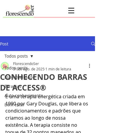
Post
Todos posts
FlorescendoSer
Todos posts
31 de ago. de 2025
1 min de leitura
CONHECENDO BARRAS
Espiritualidade
DE ACCESS®
Terapias
Auto conhecimento
É uma terapia energética criada em 
1990 por Gary Douglas, que libera os 
Bem estar
condicionamentos e padrões que 
criamos ao longo de nossa 
existência. A terapia consiste no 
toque de 32 pontos mapeados ao 